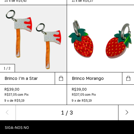
10
x
de
R$5,43
11
x
de
R$5,37
1
/
2
Brinco I’m a Star
Brinco Morango
R$39,00
R$39,00
R$37,05
com
Pix
R$37,05
com
Pix
9
x
de
R$5,19
9
x
de
R$5,19
1
/
3
SIGA-NOS NO