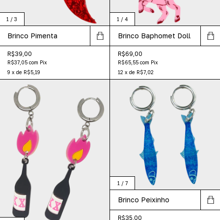
1
/
3
1
/
4
Brinco Pimenta
Brinco Baphomet Doll
R$39,00
R$69,00
R$37,05
com
Pix
R$65,55
com
Pix
9
x
de
R$5,19
12
x
de
R$7,02
1
/
7
Brinco Peixinho
R$35,00