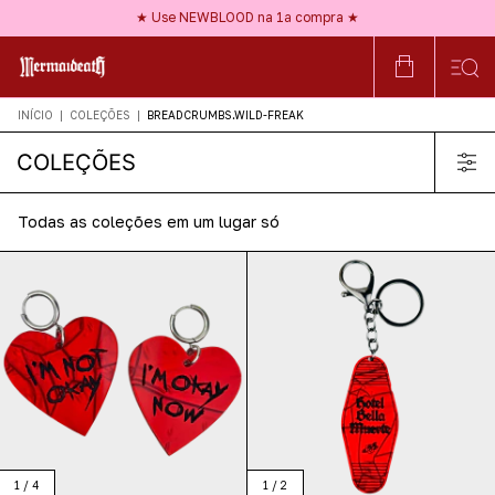
★ Frete GRÁTIS a partir de R$150 ★
★ Use NEWBLOOD na 1ª compra ★
★ Nossos acessórios são HIPOALERGÊNICOS ★
★ Frete GRÁTIS a partir de R$150 ★
INÍCIO
|
COLEÇÕES
|
BREADCRUMBS.WILD-FREAK
COLEÇÕES
Todas as coleções em um lugar só
1
/
4
1
/
2