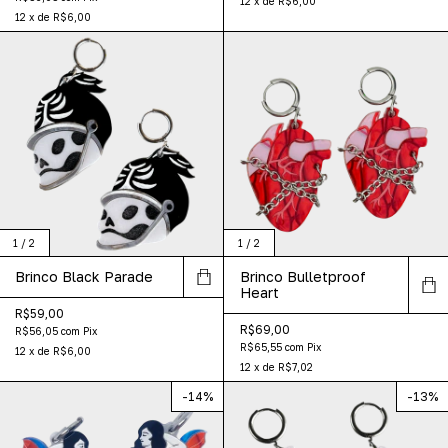
12
x
de
R$6,00
12
x
de
R$6,00
1
/
2
1
/
2
Brinco Black Parade
Brinco Bulletproof
Heart
R$59,00
R$69,00
R$56,05
com
Pix
R$65,55
com
Pix
12
x
de
R$6,00
12
x
de
R$7,02
-
14
%
-
13
%