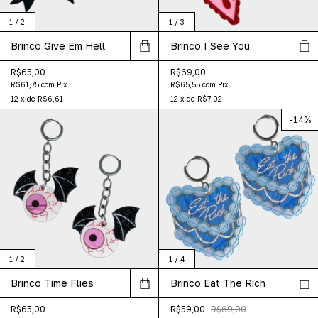
1
/
2
1
/
3
Brinco Give Em Hell
Brinco I See You
R$65,00
R$69,00
R$61,75
com
Pix
R$65,55
com
Pix
12
x
de
R$6,61
12
x
de
R$7,02
-
14
%
1
/
2
1
/
4
Brinco Time Flies
Brinco Eat The Rich
R$65,00
R$59,00
R$69,00