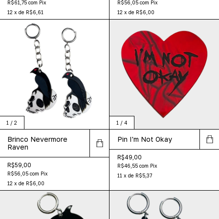
R$61,75
com
Pix
R$56,05
com
Pix
12
x
de
R$6,61
12
x
de
R$6,00
1
/
2
1
/
4
Brinco Nevermore
Pin I'm Not Okay
Raven
R$49,00
R$59,00
R$46,55
com
Pix
R$56,05
com
Pix
11
x
de
R$5,37
12
x
de
R$6,00