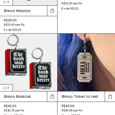
1
/
3
R$33,25
com
Pix
8
x
de
R$5,11
Brinco Molotov
R$39,00
R$37,05
com
Pix
9
x
de
R$5,19
1
/
3
Brinco Booktok
Brinco Ticket to Hell
R$45,00
R$49,00
R$42,75
com
Pix
R$46,55
com
Pix