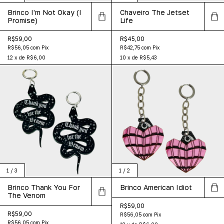
Brinco I'm Not Okay (I
Chaveiro The Jetset
Promise)
Life
R$59,00
R$45,00
R$56,05
com
Pix
R$42,75
com
Pix
12
x
de
R$6,00
10
x
de
R$5,43
1
/
3
1
/
2
Brinco Thank You For
Brinco American Idiot
The Venom
R$59,00
R$59,00
R$56,05
com
Pix
R$56,05
com
Pix