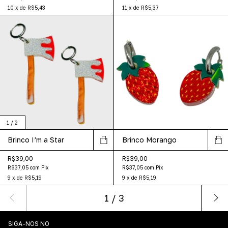
10
x
de
R$5,43
11
x
de
R$5,37
1
/
2
Brinco I’m a Star
Brinco Morango
R$39,00
R$39,00
R$37,05
com
Pix
R$37,05
com
Pix
9
x
de
R$5,19
9
x
de
R$5,19
1
/
3
SIGA-NOS NO