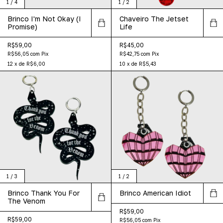
1
/
4
1
/
2
Brinco I'm Not Okay (I
Chaveiro The Jetset
Promise)
Life
R$59,00
R$45,00
R$56,05
com
Pix
R$42,75
com
Pix
12
x
de
R$6,00
10
x
de
R$5,43
1
/
3
1
/
2
Brinco Thank You For
Brinco American Idiot
The Venom
R$59,00
R$59,00
R$56,05
com
Pix