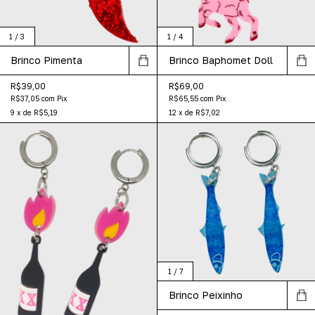
1
/
3
1
/
4
Brinco Pimenta
Brinco Baphomet Doll
R$39,00
R$69,00
R$37,05
com
Pix
R$65,55
com
Pix
9
x
de
R$5,19
12
x
de
R$7,02
1
/
7
Brinco Peixinho