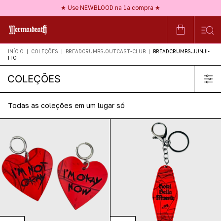
★ Frete GRÁTIS a partir de R$150 ★
★ Use NEWBLOOD na 1ª compra ★
★ Nossos acessórios são HIPOALERGÊNICOS ★
★ Frete GRÁTIS a partir de R$150 ★
INÍCIO
|
COLEÇÕES
|
BREADCRUMBS.OUTCAST-CLUB
|
BREADCRUMBS.JUNJI-
ITO
COLEÇÕES
Todas as coleções em um lugar só