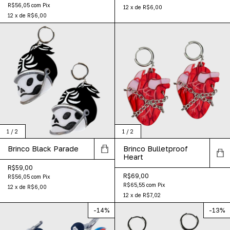
R$56,05
com
Pix
12
x
de
R$6,00
12
x
de
R$6,00
1
/
2
1
/
2
Brinco Black Parade
Brinco Bulletproof
Heart
R$59,00
R$69,00
R$56,05
com
Pix
R$65,55
com
Pix
12
x
de
R$6,00
12
x
de
R$7,02
-
14
%
-
13
%