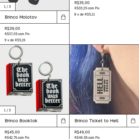
R$35,00
1
/
3
R$33,25
com
Pix
8
x
de
R$5,11
Brinco Molotov
R$39,00
R$37,05
com
Pix
9
x
de
R$5,19
1
/
3
Brinco Booktok
Brinco Ticket to Hell
R$45,00
R$49,00
R$42,75
com
Pix
R$46,55
com
Pix