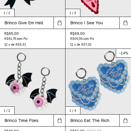
1
/
2
1
/
3
Brinco Give Em Hell
Brinco I See You
R$65,00
R$69,00
R$61,75
com
Pix
R$65,55
com
Pix
12
x
de
R$6,61
12
x
de
R$7,02
-
14
%
1
/
2
1
/
4
Brinco Time Flies
Brinco Eat The Rich