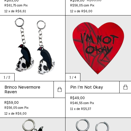
R$65,00
R$59,00
R$69,00
R$61,75
com
Pix
R$56,05
com
Pix
12
x
de
R$6,61
12
x
de
R$6,00
1
/
2
1
/
4
Brinco Nevermore
Pin I'm Not Okay
Raven
R$49,00
R$59,00
R$46,55
com
Pix
R$56,05
com
Pix
11
x
de
R$5,37
12
x
de
R$6,00