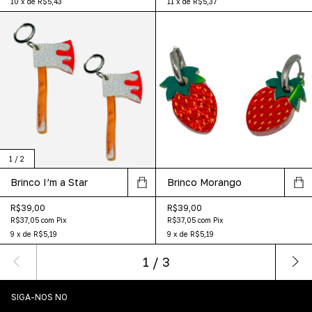
10
x
de
R$5,43
11
x
de
R$5,37
1
/
2
Brinco I’m a Star
Brinco Morango
R$39,00
R$39,00
R$37,05
com
Pix
R$37,05
com
Pix
9
x
de
R$5,19
9
x
de
R$5,19
1
/
3
SIGA-NOS NO