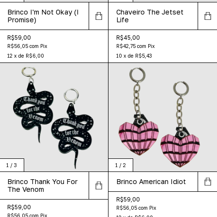
Brinco I'm Not Okay (I
Chaveiro The Jetset
Promise)
Life
R$59,00
R$45,00
R$56,05
com
Pix
R$42,75
com
Pix
12
x
de
R$6,00
10
x
de
R$5,43
1
/
3
1
/
2
Brinco Thank You For
Brinco American Idiot
The Venom
R$59,00
R$59,00
R$56,05
com
Pix
R$56,05
com
Pix