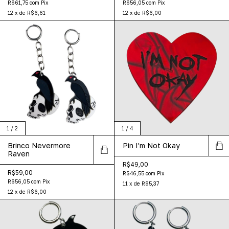
R$61,75
com
Pix
R$56,05
com
Pix
12
x
de
R$6,61
12
x
de
R$6,00
1
/
2
1
/
4
Brinco Nevermore
Pin I'm Not Okay
Raven
R$49,00
R$59,00
R$46,55
com
Pix
R$56,05
com
Pix
11
x
de
R$5,37
12
x
de
R$6,00