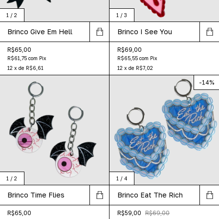
1
/
2
1
/
3
Brinco Give Em Hell
Brinco I See You
R$65,00
R$69,00
R$61,75
com
Pix
R$65,55
com
Pix
12
x
de
R$6,61
12
x
de
R$7,02
-
14
%
1
/
2
1
/
4
Brinco Time Flies
Brinco Eat The Rich
R$65,00
R$59,00
R$69,00