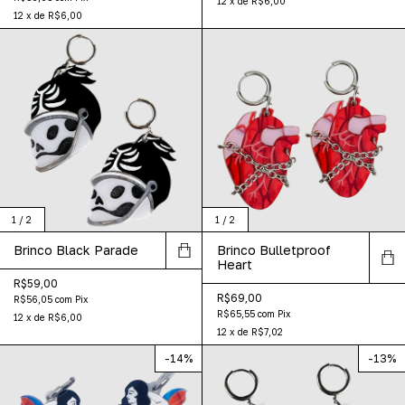
12
x
de
R$6,00
12
x
de
R$6,00
1
/
2
1
/
2
Brinco Black Parade
Brinco Bulletproof
Heart
R$59,00
R$69,00
R$56,05
com
Pix
R$65,55
com
Pix
12
x
de
R$6,00
12
x
de
R$7,02
-
14
%
-
13
%