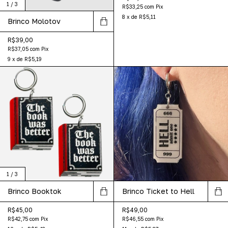
1
/
3
R$33,25
com
Pix
8
x
de
R$5,11
Brinco Molotov
R$39,00
R$37,05
com
Pix
9
x
de
R$5,19
1
/
3
Brinco Booktok
Brinco Ticket to Hell
R$45,00
R$49,00
R$42,75
com
Pix
R$46,55
com
Pix