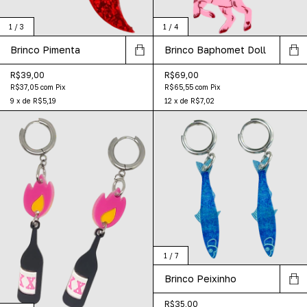
1
/
3
1
/
4
Brinco Pimenta
Brinco Baphomet Doll
R$39,00
R$69,00
R$37,05
com
Pix
R$65,55
com
Pix
9
x
de
R$5,19
12
x
de
R$7,02
1
/
7
Brinco Peixinho
R$35,00