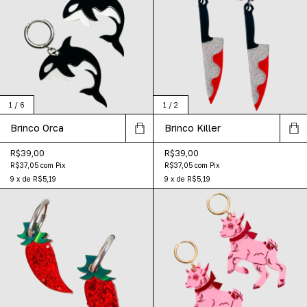
1
/
6
1
/
2
Brinco Orca
Brinco Killer
R$39,00
R$39,00
R$37,05
com
Pix
R$37,05
com
Pix
9
x
de
R$5,19
9
x
de
R$5,19