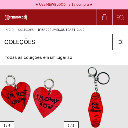
★ Frete GRÁTIS a partir de R$150 ★
★ Use NEWBLOOD na 1ª compra ★
★ Nossos acessórios são HIPOALERGÊNICOS ★
★ Frete GRÁTIS a partir de R$150 ★
INÍCIO
|
COLEÇÕES
|
BREADCRUMBS.OUTCAST-CLUB
COLEÇÕES
Todas as coleções em um lugar só
1
/
4
1
/
2